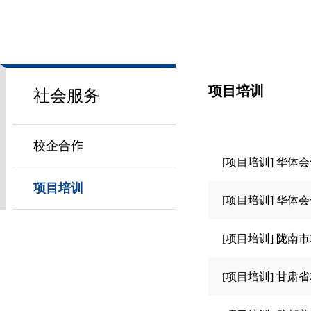
项目培训
社会服务
校企合作
[项目培训]
华体会
项目培训
[项目培训]
华体会
[项目培训]
陇南市
[项目培训]
甘肃省