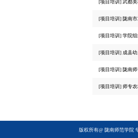
[项目培训]
武都美
[项目培训]
陇南市
[项目培训]
学院组
[项目培训]
成县幼
[项目培训]
陇南师
[项目培训]
师专农
版权所有@ 陇南师范学院 华