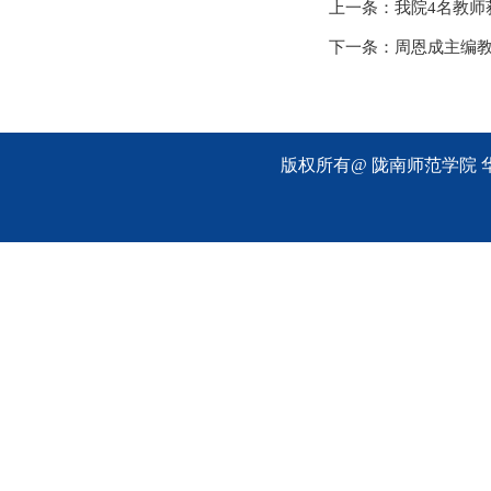
上一条：我院4名教师
下一条：周恩成主编
版权所有@ 陇南师范学院 华