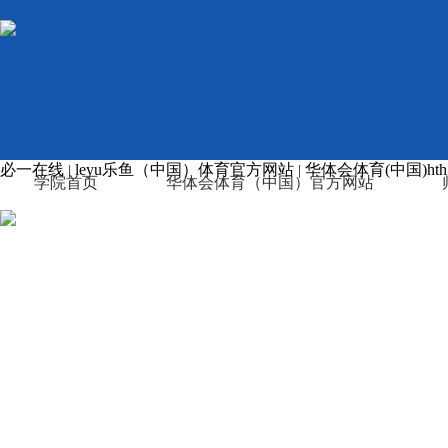
必一在线
leyu乐鱼（中国）体育官方网站
华体会体育(中国)ht
|
|
学院首页
华体会体育（中国）官方网站
科研动态