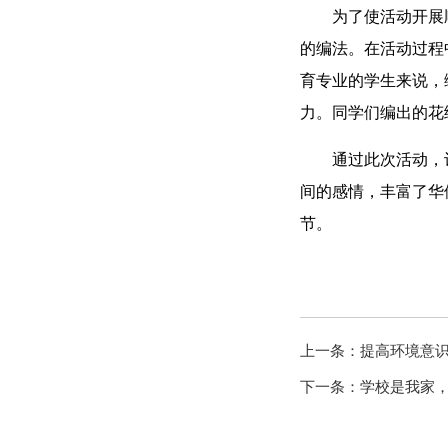
为了使活动开展
的编法。在活动过程
育专业的学生来说，
力。同学们编出的花
通过此次活动，
间的感情，丰富了华
节。
上一条：提高环境意
下一条：学校是我家