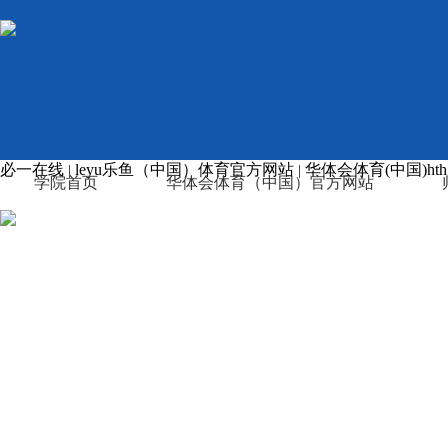
必一在线
leyu乐鱼（中国）体育官方网站
华体会体育(中国)ht
|
|
学院首页
华体会体育（中国）官方网站
学院动态